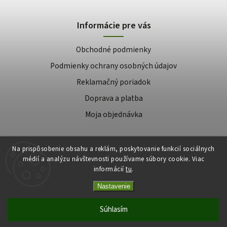
Informácie pre vás
Obchodné podmienky
Podmienky ochrany osobných údajov
Reklamačný poriadok
Doprava a platba
Moja objednávka
Na prispôsobenie obsahu a reklám, poskytovanie funkcií sociálnych
Copyright 2026
médií a analýzu návštevnosti používame súbory cookie. Viac
Najlepšie krmivo
. Všetky práva vyhradené.
informácií
tu
.
Upraviť nastavenie cookies
Nastavenie
Vytvořil
Shoptet
| Design
Shoptak.cz
Súhlasím
E-shop má nového majiteľa. Intenzívne pracujeme na tom, aby