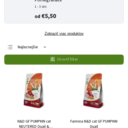
Pomegranate
1 - 3 dni
€5,50
od
Zobraziť viac produktov
Najlacnejšie
Najdrahšie
Otvoriť filter
Najpredávanejšie
Abecedne
N&D GF PUMPKIN cat
Farmina N&D cat GF PUMPKIN
NEUTERED Quail &
Quail