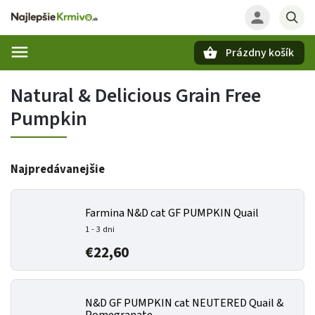
Prázdny košík
Hľadať
Natural & Delicious Grain Free
Pumpkin
Najpredávanejšie
Farmina N&D cat GF PUMPKIN Quail
1 - 3 dni
€22,60
N&D GF PUMPKIN cat NEUTERED Quail &