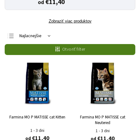
€11,40
od
Zobraziť viac produktov
Najlacnejšie
Najdrahšie
Otvoriť filter
Najpredávanejšie
Abecedne
Farmina MO P MATISSE cat Kitten
Farmina MO P MATISSE cat
Neutered
1 - 3 dni
1 - 3 dni
€11,40
€11,40
od
od