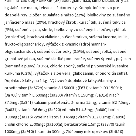
Farmina N&D dog PUMPKIN (GF) adult giant maxi, lamb & blueberry 12
kg Jahňacie mäso, tekvica a čučoriedky. Kompletné krmivo pre
dospelé psy. Zloženie: Jahňacie mäso (22%), bielkoviny zo sušeného
jahňacieho mäsa (20%), hrachový škrob, kurací tuk, sušená tekvica
(5%), sušené vajcia, slede, bielkoviny zo sušených sleďov, rybí tuk
(zo sleďov), hrachová vláknina, sušená mrkva, sušená lucerna, inulín,
frukto-oligosacharidy, výťažok z kvasníc (zdroj mannán-
oligosacharidov), sušené čučoriedky (0.5%), sušené jablká, sušené
granátové jablká, sušené sladké pomaranče, sušený špenát, psýllium
(semená a plevy) (0.3%), chlorid sodný, sušené pivovarské kvasnice,
kurkuma (0.2%), výťažok z aloe vera, glukozamín, chondroitín sulfát.
Doplnkové látky na 1 kg - Výživové doplnkové látky:Vitamíny a
provitamíny: (3a672b) vitamín A 15000IU; (E671) vitamín D3 1500IU;
(3a700) vitamín E 600mg; (3a300) vitamín C 150mg; (3a314) niacín
37.5mg; (3a841) kalcium pantotenát, D-forma 15mg; vitamín B2 7.5mg;
(3a831) vitamín B6 6mg; (3a820) vitamín B1 4.5mg; (3a880) biotín
0.38mg; (3a316) kyselina listová 0.45mg; vitamín B12 0.1mg; (3a890)
cholín chlorid 2500mg; [3a160(a)] betakarotén 1.5mg; (3a370) taurín
1000mg; (3a910) L-karnitín 300mg. Zlúčeniny mikroprvkov: (3b6.10)