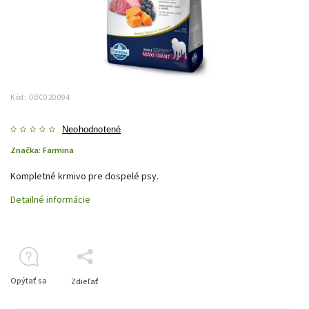
Kód:
OBC020094
Neohodnotené
Značka:
Farmina
Kompletné krmivo pre dospelé psy.
Detailné informácie
Opýtať sa
Zdieľať