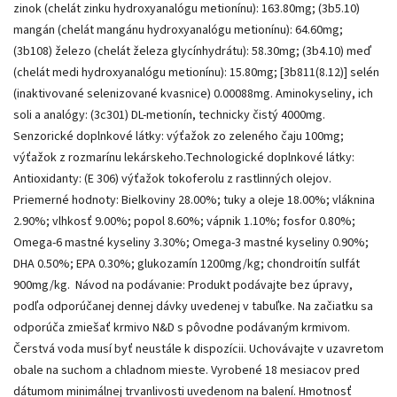
zinok (chelát zinku hydroxyanalógu metionínu): 163.80mg; (3b5.10)
mangán (chelát mangánu hydroxyanalógu metionínu): 64.60mg;
(3b108) železo (chelát železa glycínhydrátu): 58.30mg; (3b4.10) meď
(chelát medi hydroxyanalógu metionínu): 15.80mg; [3b811(8.12)] selén
(inaktivované selenizované kvasnice) 0.00088mg. Aminokyseliny, ich
soli a analógy: (3c301) DL-metionín, technicky čistý 4000mg.
Senzorické doplnkové látky: výťažok zo zeleného čaju 100mg;
výťažok z rozmarínu lekárskeho.Technologické doplnkové látky:
Antioxidanty: (E 306) výťažok tokoferolu z rastlinných olejov.
Priemerné hodnoty: Bielkoviny 28.00%; tuky a oleje 18.00%; vláknina
2.90%; vlhkosť 9.00%; popol 8.60%; vápnik 1.10%; fosfor 0.80%;
Omega-6 mastné kyseliny 3.30%; Omega-3 mastné kyseliny 0.90%;
DHA 0.50%; EPA 0.30%; glukozamín 1200mg/kg; chondroitín sulfát
900mg/kg. Návod na podávanie: Produkt podávajte bez úpravy,
podľa odporúčanej dennej dávky uvedenej v tabuľke. Na začiatku sa
odporúča zmiešať krmivo N&D s pôvodne podávaným krmivom.
Čerstvá voda musí byť neustále k dispozícii. Uchovávajte v uzavretom
obale na suchom a chladnom mieste. Vyrobené 18 mesiacov pred
dátumom minimálnej trvanlivosti uvedenom na balení. Hmotnosť