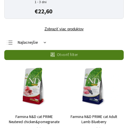
1 - 3 dni
€22,60
Zobraziť viac produktov
Najlacnejšie
Najdrahšie
Otvoriť filter
Najpredávanejšie
Abecedne
Farmina N&D cat PRIME
Farmina N&D PRIME cat Adult
Neutered chicken&pomegranate
Lamb Blueberry