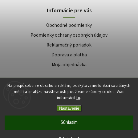
Informácie pre vás
Obchodné podmienky
Podmienky ochrany osobných údajov
Reklamačný poriadok
Doprava a platba
Moja objednávka
Na prispôsobenie obsahu a reklám, poskytovanie funkcií sociálnych
Copyright 2026
médií a analýzu návštevnosti používame súbory cookie. Viac
Najlepšie krmivo
. Všetky práva vyhradené.
informácií
tu
.
Upraviť nastavenie cookies
Nastavenie
Vytvořil
Shoptet
| Design
Shoptak.cz
Súhlasím
E-shop má nového majiteľa. Intenzívne pracujeme na tom, aby
sme všetky objednávky odoslali načas. V prípade otázok nás