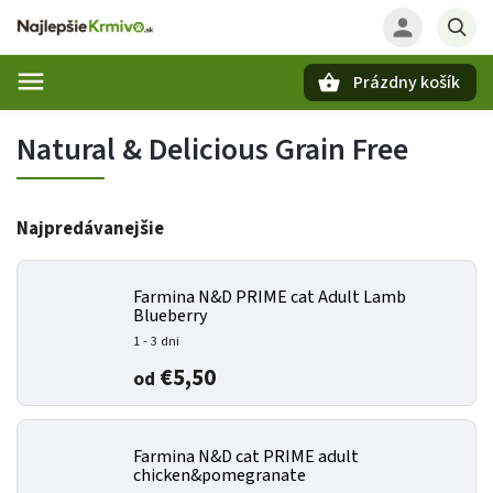
Prázdny košík
Hľadať
Natural & Delicious Grain Free
Najpredávanejšie
Farmina N&D PRIME cat Adult Lamb
Blueberry
1 - 3 dni
€5,50
od
Farmina N&D cat PRIME adult
chicken&pomegranate