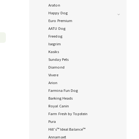
Araton
Happy Dog
Euro Premium
AATU Dog
Freedog
Isegrim
Kasiks
Sunday Pets
Diamond
Vivere
Arion
Farmina Fun Dog
Barking Heads
Royal Canin
Farm Fresh by Topstein
Pura
Hill’s™ Ideal Balance™
Annamaet