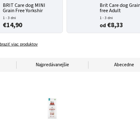
BRIT Care dog MINI
Brit Care dog Grai
Grain Free Yorkshir
free Adult
1 - 3 dni
1 - 3 dni
€14,90
€8,33
od
braziť viac produktov
Najpredávanejšie
Abecedne