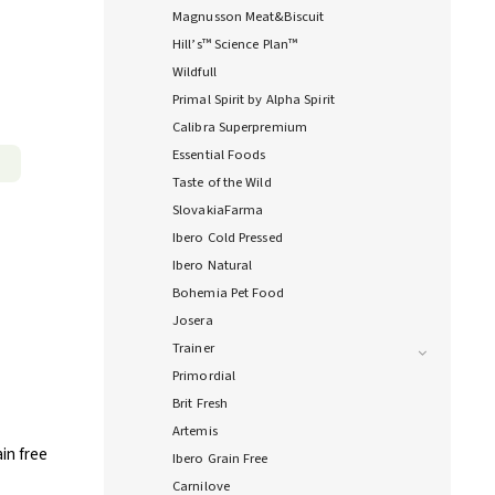
Magnusson Meat&Biscuit
Hill’s™ Science Plan™
Wildfull
Primal Spirit by Alpha Spirit
Calibra Superpremium
Essential Foods
Taste of the Wild
SlovakiaFarma
Ibero Cold Pressed
Ibero Natural
Bohemia Pet Food
Josera
Trainer
Primordial
Brit Fresh
Artemis
in free
Ibero Grain Free
Carnilove