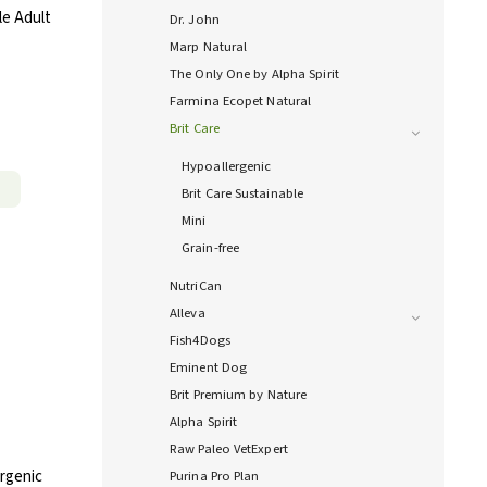
le Adult
Dr. John
Marp Natural
The Only One by Alpha Spirit
Farmina Ecopet Natural
Brit Care
Hypoallergenic
Brit Care Sustainable
Mini
Grain-free
NutriCan
Alleva
Fish4Dogs
Eminent Dog
Brit Premium by Nature
Alpha Spirit
Raw Paleo VetExpert
ergenic
Purina Pro Plan