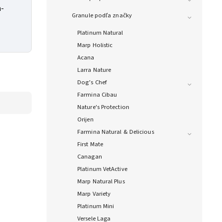
n-
Granule podľa značky
Platinum Natural
Marp Holistic
Acana
Larra Nature
Dog’s Chef
Farmina Cibau
Nature's Protection
Orijen
Farmina Natural & Delicious
First Mate
Canagan
Platinum VetActive
Marp Natural Plus
Marp Variety
Platinum Mini
Versele Laga