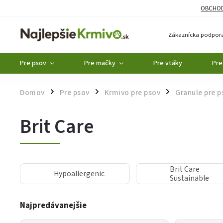
OBCHOD
Zákaznícka podpora
Pre psov
Pre mačky
Pre vtáky
Pre
Domov
Pre psov
Krmivo pre psov
Granule pre p
/
/
/
Brit Care
Brit Care
Hypoallergenic
Sustainable
Najpredávanejšie