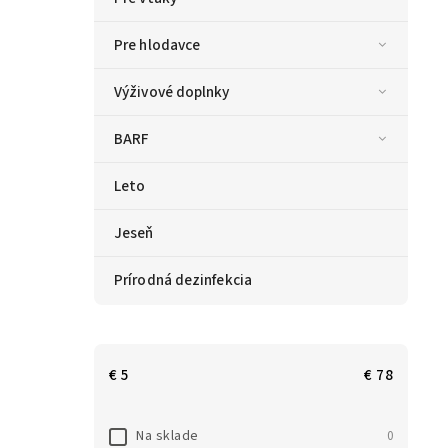
Pre hlodavce
Výživové doplnky
BARF
Leto
Jeseň
Prírodná dezinfekcia
€
5
€
78
Na sklade
0