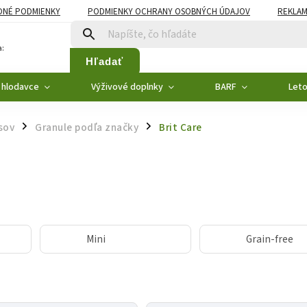
NÉ PODMIENKY
PODMIENKY OCHRANY OSOBNÝCH ÚDAJOV
REKLAM
:
Hľadať
 hlodavce
Výživové doplnky
BARF
Let
sov
Granule podľa značky
Brit Care
/
/
Mini
Grain-free