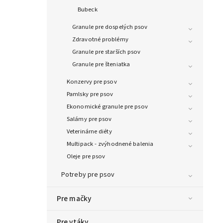
Bubeck
Granule pre dospelých psov
Zdravotné problémy
Granule pre starších psov
Granule pre šteniatka
Konzervy pre psov
Pamlsky pre psov
Ekonomické granule pre psov
Salámy pre psov
Veterinárne diéty
Multipack - zvýhodnené balenia
Oleje pre psov
Potreby pre psov
Pre mačky
Pre vtáky