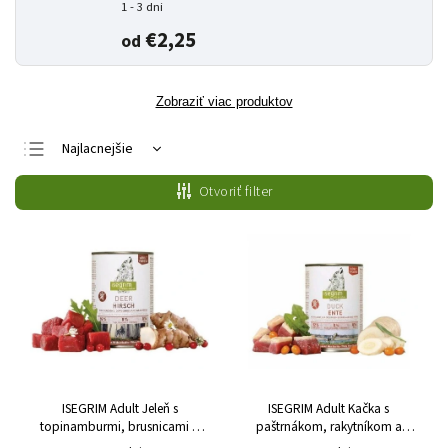
1 - 3 dni
€2,25
od
Zobraziť viac produktov
Najlacnejšie
Najdrahšie
Otvoriť filter
Najpredávanejšie
Abecedne
ISEGRIM Adult Jeleň s
ISEGRIM Adult Kačka s
topinamburmi, brusnicami a
paštrnákom, rakytníkom a
bylinkami
bylinkami