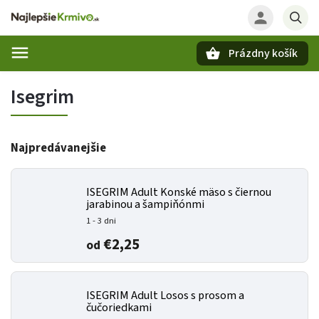
Prázdny košík
Hľadať
Isegrim
Najpredávanejšie
ISEGRIM Adult Konské mäso s čiernou
jarabinou a šampiňónmi
1 - 3 dni
€2,25
od
ISEGRIM Adult Losos s prosom a
čučoriedkami