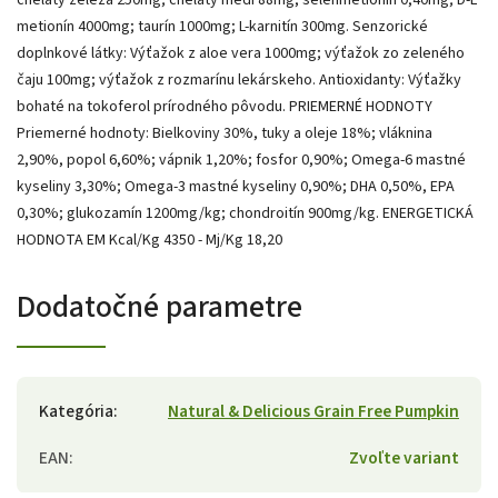
metionín 4000mg; taurín 1000mg; L-karnitín 300mg. Senzorické
doplnkové látky: Výťažok z aloe vera 1000mg; výťažok zo zeleného
čaju 100mg; výťažok z rozmarínu lekárskeho. Antioxidanty: Výťažky
bohaté na tokoferol prírodného pôvodu. PRIEMERNÉ HODNOTY
Priemerné hodnoty: Bielkoviny 30%, tuky a oleje 18%; vláknina
2,90%, popol 6,60%; vápnik 1,20%; fosfor 0,90%; Omega-6 mastné
kyseliny 3,30%; Omega-3 mastné kyseliny 0,90%; DHA 0,50%, EPA
0,30%; glukozamín 1200mg/kg; chondroitín 900mg/kg. ENERGETICKÁ
HODNOTA EM Kcal/Kg 4350 - Mj/Kg 18,20
Dodatočné parametre
Kategória
:
Natural & Delicious Grain Free Pumpkin
EAN
:
Zvoľte variant