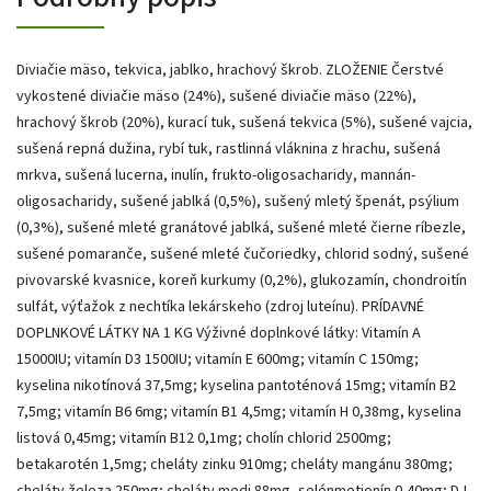
Diviačie mäso, tekvica, jablko, hrachový škrob. ZLOŽENIE Čerstvé
vykostené diviačie mäso (24%), sušené diviačie mäso (22%),
hrachový škrob (20%), kurací tuk, sušená tekvica (5%), sušené vajcia,
sušená repná dužina, rybí tuk, rastlinná vláknina z hrachu, sušená
mrkva, sušená lucerna, inulín, frukto-oligosacharidy, mannán-
oligosacharidy, sušené jablká (0,5%), sušený mletý špenát, psýlium
(0,3%), sušené mleté granátové jablká, sušené mleté čierne ríbezle,
sušené pomaranče, sušené mleté čučoriedky, chlorid sodný, sušené
pivovarské kvasnice, koreň kurkumy (0,2%), glukozamín, chondroitín
sulfát, výťažok z nechtíka lekárskeho (zdroj luteínu). PRÍDAVNÉ
DOPLNKOVÉ LÁTKY NA 1 KG Výživné doplnkové látky: Vitamín A
15000IU; vitamín D3 1500IU; vitamín E 600mg; vitamín C 150mg;
kyselina nikotínová 37,5mg; kyselina pantoténová 15mg; vitamín B2
7,5mg; vitamín B6 6mg; vitamín B1 4,5mg; vitamín H 0,38mg, kyselina
listová 0,45mg; vitamín B12 0,1mg; cholín chlorid 2500mg;
betakarotén 1,5mg; cheláty zinku 910mg; cheláty mangánu 380mg;
cheláty železa 250mg; cheláty medi 88mg, selénmetionín 0,40mg; D-L