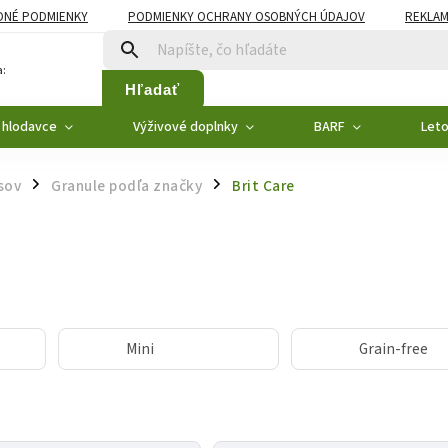
NÉ PODMIENKY
PODMIENKY OCHRANY OSOBNÝCH ÚDAJOV
REKLAM
:
Hľadať
 hlodavce
Výživové doplnky
BARF
Let
sov
Granule podľa značky
Brit Care
/
/
Mini
Grain-free