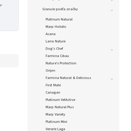
n-
Granule podľa značky
Platinum Natural
Marp Holistic
Acana
Larra Nature
Dog’s Chef
Farmina Cibau
Nature's Protection
Orijen
Farmina Natural & Delicious
First Mate
Canagan
Platinum VetActive
Marp Natural Plus
Marp Variety
Platinum Mini
Versele Laga