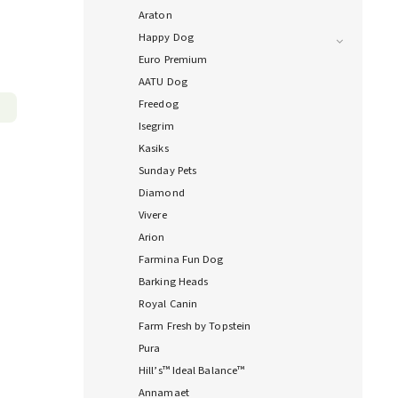
Araton
Happy Dog
Euro Premium
AATU Dog
Freedog
Isegrim
Kasiks
Sunday Pets
Diamond
Vivere
Arion
Farmina Fun Dog
Barking Heads
Royal Canin
Farm Fresh by Topstein
Pura
Hill’s™ Ideal Balance™
Annamaet