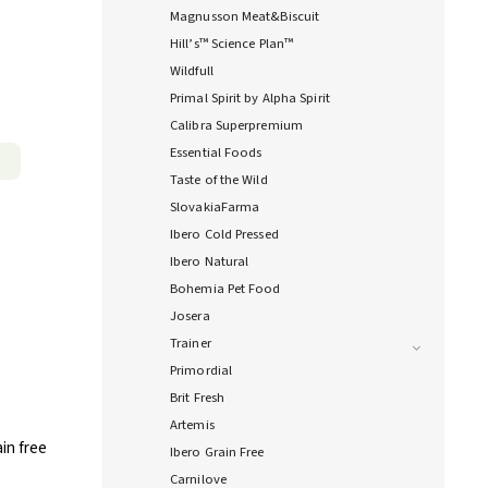
Magnusson Meat&Biscuit
Hill’s™ Science Plan™
Wildfull
Primal Spirit by Alpha Spirit
Calibra Superpremium
Essential Foods
Taste of the Wild
SlovakiaFarma
Ibero Cold Pressed
Ibero Natural
Bohemia Pet Food
Josera
Trainer
Primordial
Brit Fresh
Artemis
in free
Ibero Grain Free
Carnilove