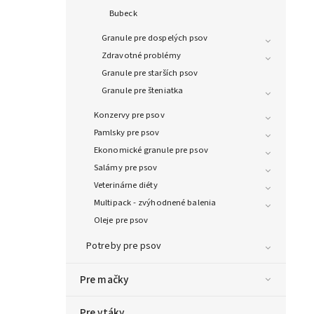
Bubeck
Granule pre dospelých psov
Zdravotné problémy
Granule pre starších psov
Granule pre šteniatka
Konzervy pre psov
Pamlsky pre psov
Ekonomické granule pre psov
Salámy pre psov
Veterinárne diéty
Multipack - zvýhodnené balenia
Oleje pre psov
Potreby pre psov
Pre mačky
Pre vtáky