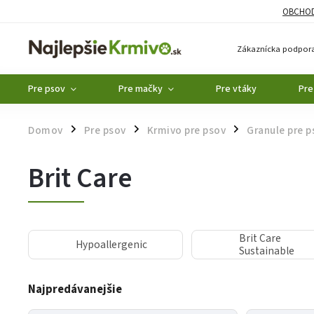
OBCHOD
Zákaznícka podpora
Pre psov
Pre mačky
Pre vtáky
Pre
Domov
Pre psov
Krmivo pre psov
Granule pre p
/
/
/
Brit Care
Brit Care
Hypoallergenic
Sustainable
Najpredávanejšie