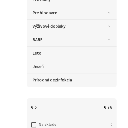
Pre hlodavce
Výživové doplnky
BARF
Leto
Jeseň
Prírodná dezinfekcia
€
5
€
78
Na sklade
0