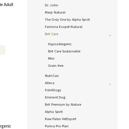
le Adult
Dr. John
Marp Natural
The Only One by Alpha Spirit
Farmina Ecopet Natural
Brit Care
Hypoallergenic
Brit Care Sustainable
Mini
Grain-free
NutriCan
Alleva
Fish4Dogs
Eminent Dog
Brit Premium by Nature
Alpha Spirit
Raw Paleo VetExpert
ergenic
Purina Pro Plan