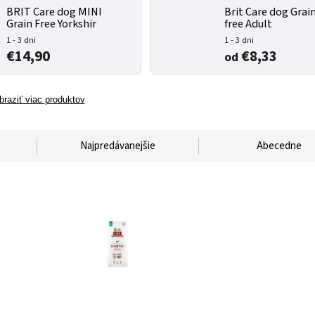
BRIT Care dog MINI
Brit Care dog Grai
Grain Free Yorkshir
free Adult
1 - 3 dni
1 - 3 dni
€14,90
€8,33
od
braziť viac produktov
Najpredávanejšie
Abecedne