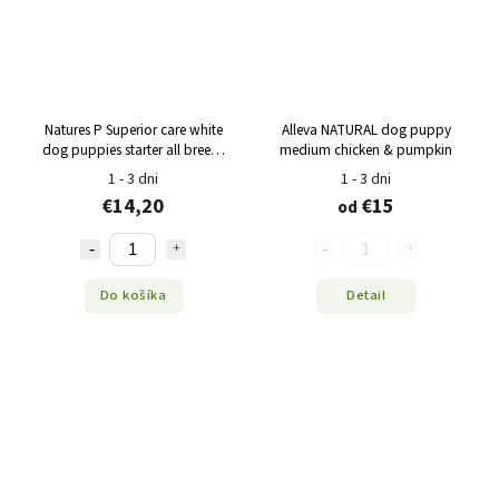
Natures P Superior care white
Alleva NATURAL dog puppy
dog puppies starter all breeds
medium chicken & pumpkin
salmon 1,5 kg
1 - 3 dni
1 - 3 dni
€14,20
€15
od
Do košíka
Detail