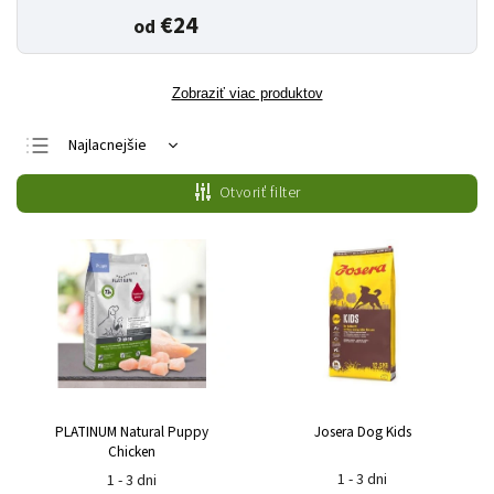
€24
od
Zobraziť viac produktov
Najlacnejšie
Najdrahšie
Otvoriť filter
Najpredávanejšie
Abecedne
PLATINUM Natural Puppy
Josera Dog Kids
Chicken
1 - 3 dni
1 - 3 dni