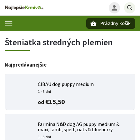
Prázdny košík
Hľadať
Šteniatka stredných plemien
Najpredávanejšie
CIBAU dog puppy medium
1 - 3 dni
€15,50
od
Farmina N&D dog AG puppy medium &
maxi, lamb, spelt, oats & blueberry
1 - 3 dni