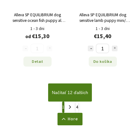
Alleva SP EQUILIBRIUM dog
Alleva SP EQUILIBRIUM dog
sensitive ocean fish puppy all
sensitive lamb puppy mini/
breeds
medium 2 kg
1 - 3 dni
1 - 3 dni
€15,30
€15,40
od
Detail
Do košíka
Načítať 12 ďalších
1
4
Hore