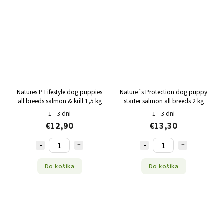
Natures P Lifestyle dog puppies
Nature´s Protection dog puppy
all breeds salmon & krill 1,5 kg
starter salmon all breeds 2 kg
1 - 3 dni
1 - 3 dni
€12,90
€13,30
Do košíka
Do košíka