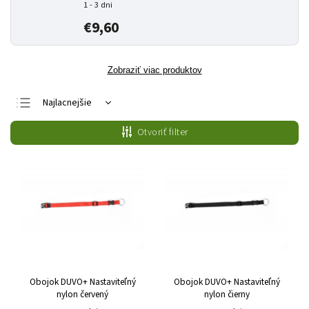
1 - 3 dni
€9,60
Zobraziť viac produktov
Najlacnejšie
Najdrahšie
Otvoriť filter
Najpredávanejšie
Abecedne
Obojok DUVO+ Nastaviteľný
Obojok DUVO+ Nastaviteľný
nylon červený
nylon čierny