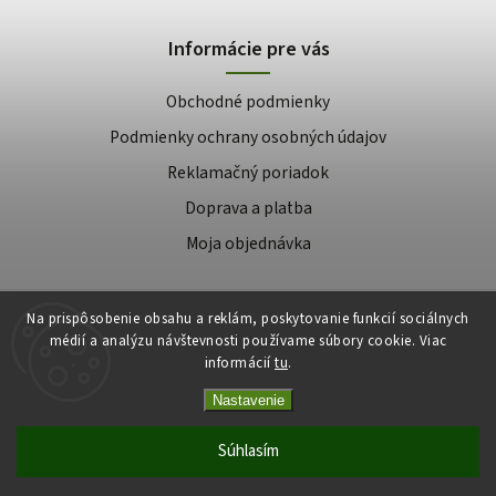
Informácie pre vás
Obchodné podmienky
Podmienky ochrany osobných údajov
Reklamačný poriadok
Doprava a platba
Moja objednávka
Na prispôsobenie obsahu a reklám, poskytovanie funkcií sociálnych
Copyright 2026
médií a analýzu návštevnosti používame súbory cookie. Viac
Najlepšie krmivo
. Všetky práva vyhradené.
informácií
tu
.
Upraviť nastavenie cookies
Nastavenie
Vytvořil
Shoptet
| Design
Shoptak.cz
Súhlasím
E-shop má nového majiteľa. Intenzívne pracujeme na tom, aby