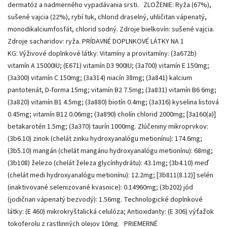
dermatóz a nadmerného vypadávania srsti. ZLOŽENIE: Ryža (67%),
sušené vajcia (22%), rybí tuk, chlorid draselný, uhličitan vápenatý,
monodikalciumfosfát, chlorid sodný. Zdroje bielkovín: sušené vajcia.
Zdroje sacharidov: ryža. PRÍDAVNÉ DOPLNKOVÉ LÁTKY NA 1
KG: Výživové doplnkové látky: Vitamíny a provitamíny: (3a672b)
vitamín A 15000IU; (E671) vitamín D3 900IU; (3a700) vitamín E 150mg;
(3a300) vitamín C 150mg; (3a314) niacín 38mg; (3a841) kalcium
pantotenát, D-forma 15mg; vitamín B2 7.5mg; (3a831) vitamín B6 6mg;
(3a820) vitamín B1 4.5mg; (3a880) biotín 0.4mg; (3a316) kyselina listová
0.45mg; vitamín B12 0.06mg; (3a890) cholín chlorid 2000mg; [3a160(a)]
betakarotén 1.5mg; (3a370) taurín 1000mg. Zlúčeniny mikroprvkov:
(3b6.10) zinok (chelát zinku hydroxyanalógu metionínu): 174.6mg;
(3b5.10) mangán (chelát mangánu hydroxyanalógu metionínu): 68mg;
(3b108) železo (chelát železa glycínhydrátu): 43.1mg; (3b4.10) meď
(chelát medi hydroxyanalógu metionínu): 12.2mg; [3b811(8.12)] selén
(inaktivované selenizované kvasnice): 0.14960mg; (3b202) jód
(jodičnan vápenatý bezvodý): 1.56mg. Technologické doplnkové
látky: (E 460) mikrokryštalická celulóza; Antioxidanty: (E 306) výťažok
tokoferolu z rastlinných olejov 10mg. PRIEMERNÉ