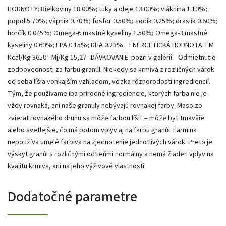
HODNOTY: Bielkoviny 18.00%; tuky a oleje 13.00%; vláknina 1.10%;
popol 5.70%; vápnik 0.70%; fosfor 0.50%; sodík 0.25%; draslík 0.60%;
horčík 0.045%; Omega-6 mastné kyseliny 1.50%; Omega-3 mastné
kyseliny 0.60%; EPA 0.15%; DHA 0.23%. ENERGETICKÁ HODNOTA: EM
Kcal/Kg 3650 - Mj/Kg 15,27 DÁVKOVANIE: pozri v galérii. Odmietnutie
zodpovednosti za farbu granúl. Niekedy sa krmivá z rozličných várok
od seba líšia vonkajším vzhľadom, vďaka rôznorodosti ingrediencií.
Tým, že používame iba prírodné ingrediencie, ktorých farba nie je
vždy rovnaká, ani naše granuly nebývajú rovnakej farby. Mäso zo
zvierat rovnakého druhu sa môže farbou líšiť – môže byť tmavšie
alebo svetlejšie, čo má potom vplyv aj na farbu granúl. Farmina
nepoužíva umelé farbiva na zjednotenie jednotlivých várok. Preto je
výskyt granúl s rozličnými odtieňmi normálny a nemá žiaden vplyv na
kvalitu krmiva, ani na jeho výživové vlastnosti.
Dodatočné parametre