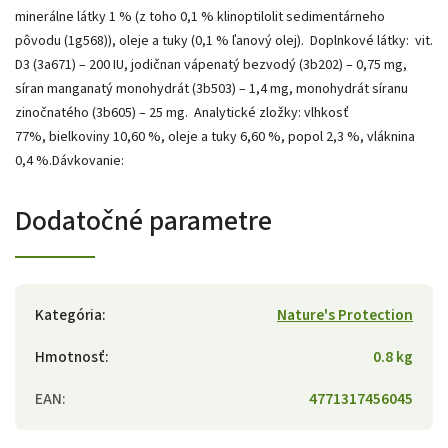
minerálne látky 1 % (z toho 0,1 % klinoptilolit sedimentárneho
pôvodu (1g568)), oleje a tuky (0,1 % ľanový olej). Doplnkové látky: vit.
D3 (3a671) – 200 IU, jodičnan vápenatý bezvodý (3b202) – 0,75 mg,
síran manganatý monohydrát (3b503) – 1,4 mg, monohydrát síranu
zinočnatého (3b605) – 25 mg. Analytické zložky: vlhkosť
77%, bielkoviny 10,60 %, oleje a tuky 6,60 %, popol 2,3 %, vláknina
0,4 %.Dávkovanie:
Dodatočné parametre
Kategória
:
Nature's Protection
Hmotnosť
:
0.8 kg
EAN
:
4771317456045