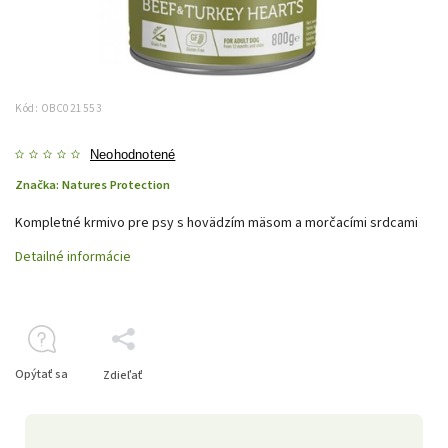
Kód:
OBC021553
Neohodnotené
Značka:
Natures Protection
Kompletné krmivo pre psy s hovädzím mäsom a morčacími srdcami
Detailné informácie
Opýtať sa
Zdieľať