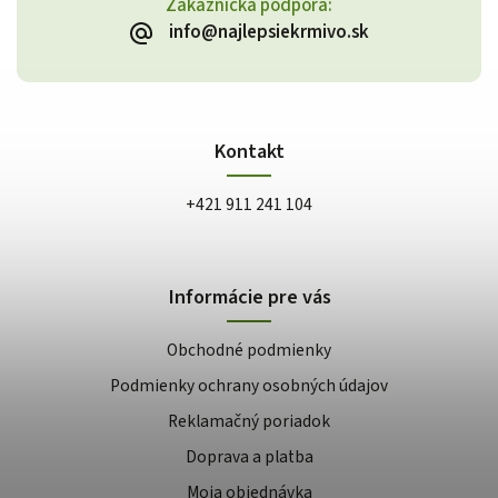
Zákaznícka podpora:
info@najlepsiekrmivo.sk
Kontakt
+421 911 241 104
Informácie pre vás
Obchodné podmienky
Podmienky ochrany osobných údajov
Reklamačný poriadok
Doprava a platba
Moja objednávka