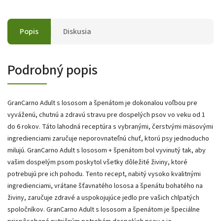
Popis
Diskusia
Podrobný popis
GranCarno Adult s lososom a špenátom je dokonalou voľbou pre
vyváženú, chutnú a zdravú stravu pre dospelých psov vo veku od 1
do 6 rokov. Táto lahodná receptúra s vybranými, čerstvými mäsovými
ingredienciami zaručuje neporovnateľnú chuť, ktorú psy jednoducho
milujú. GranCarno Adult s lososom + špenátom bol vyvinutý tak, aby
vašim dospelým psom poskytol všetky dôležité živiny, ktoré
potrebujú pre ich pohodu. Tento recept, nabitý vysoko kvalitnými
ingredienciami, vrátane šťavnatého lososa a špenátu bohatého na
živiny, zaručuje zdravé a uspokojujúce jedlo pre vašich chlpatých
spoločníkov. GranCarno Adult s lososom a špenátom je špeciálne