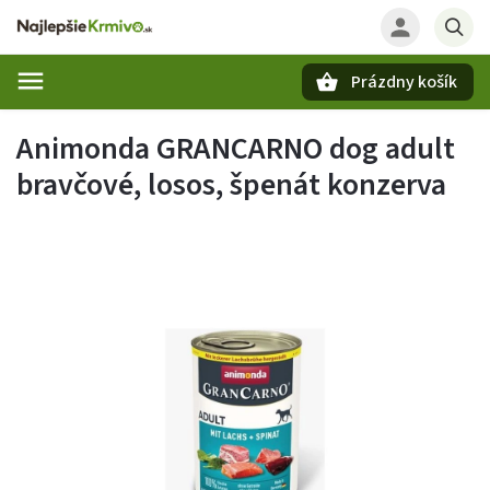
Prázdny košík
Hľadať
Animonda GRANCARNO dog adult
bravčové, losos, špenát konzerva