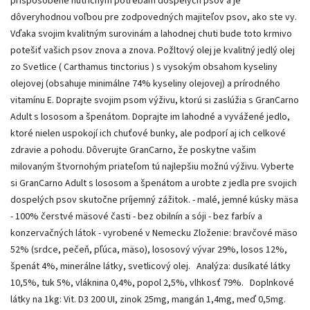
prispôsobené nutričným potrebám dospelých psov a je
dôveryhodnou voľbou pre zodpovedných majiteľov psov, ako ste vy.
Vďaka svojim kvalitným surovinám a lahodnej chuti bude toto krmivo
potešiť vašich psov znova a znova. Požltový olej je kvalitný jedlý olej
zo Svetlice ( Carthamus tinctorius ) s vysokým obsahom kyseliny
olejovej (obsahuje minimálne 74% kyseliny olejovej) a prírodného
vitamínu E. Doprajte svojim psom výživu, ktorú si zaslúžia s GranCarno
Adult s lososom a špenátom. Doprajte im lahodné a vyvážené jedlo,
ktoré nielen uspokojí ich chuťové bunky, ale podporí aj ich celkové
zdravie a pohodu. Dôverujte GranCarno, že poskytne vašim
milovaným štvornohým priateľom tú najlepšiu možnú výživu. Vyberte
si GranCarno Adult s lososom a špenátom a urobte z jedla pre svojich
dospelých psov skutočne príjemný zážitok. - malé, jemné kúsky mäsa
- 100% čerstvé mäsové časti - bez obilnín a sóji - bez farbív a
konzervačných látok - vyrobené v Nemecku Zloženie: bravčové mäso
52% (srdce, pečeň, pľúca, mäso), lososový vývar 29%, losos 12%,
špenát 4%, minerálne látky, svetlicový olej. Analýza: dusíkaté látky
10,5%, tuk 5%, vláknina 0,4%, popol 2,5%, vlhkosť 79%. Doplnkové
látky na 1kg: Vit. D3 200 UI, zinok 25mg, mangán 1,4mg, meď 0,5mg.